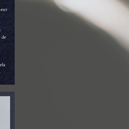
ment
e
e de
els
.