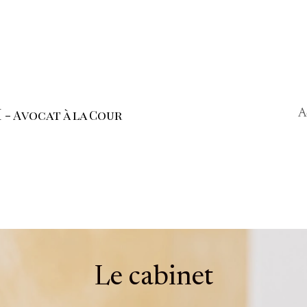
i
- Avocat à la Cour
A
Le cabinet