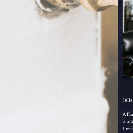
Juli
A l'i
dipl
forma