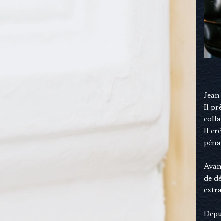
Jean
Il p
coll
Il cr
péna
Avan
de d
extr
Depui