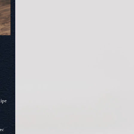
uipe
ec