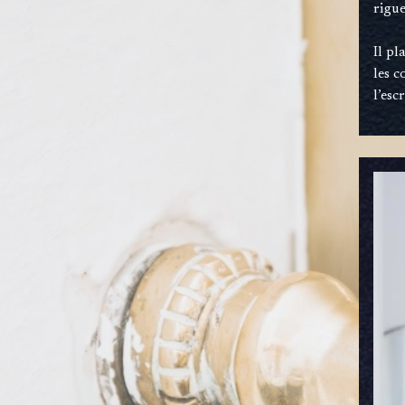
rigue
Il pl
les c
l’es