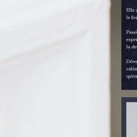
Elle 
le f
Passi
exper
la de
Déter
cabin
qu'e